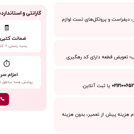
گارانتی و استاندار
ر، دیفراست و پروتکل‌های تست لوازم
🧾
ضمانت کتبی 
رسید رسمی + کد
؛ تعویض قطعه دارای کد رهگیری.
⏱️
اعزام سر
پوشش همه مناطق ته
0212100652
یا ثبت آنلاین.
02121006520
ام هزینه پیش از تعمیر، بدون هزینه