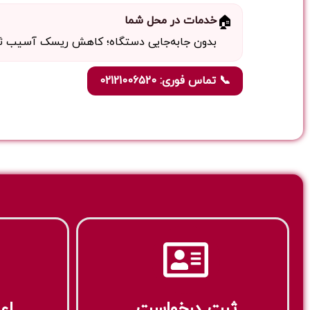
🏠
خدمات در محل شما
بدون جابه‌جایی دستگاه؛ کاهش ریسک آسیب ثانو
📞 تماس فوری: 02121006520
ثبت درخواست
اع